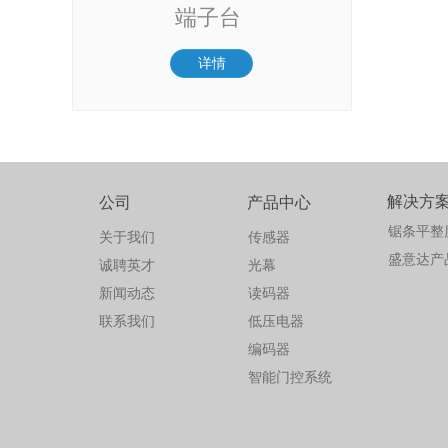
端子台
详情
解决方
公司
产品中心
锯条平整
关于我们
传感器
盛意达产
诚聘英才
光幕
新闻动态
读码器
联系我们
低压电器
编码器
智能门控系统