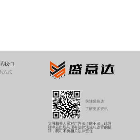
系我们
系方式
关注盛意达
了解更多资讯
我司相关人员对广告法了解不深，此网
站中若出现与现有法律法规相违背的措
辞，我司不负相关法律责任