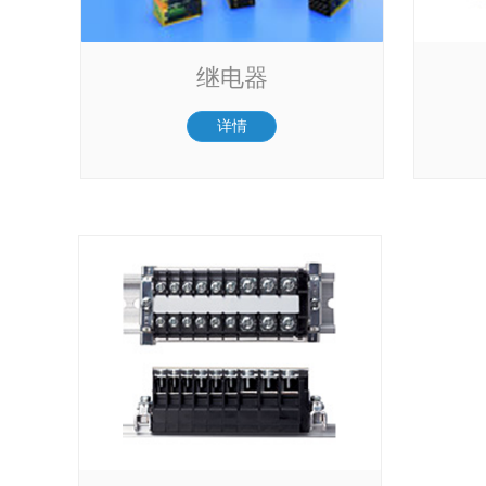
继电器
详情