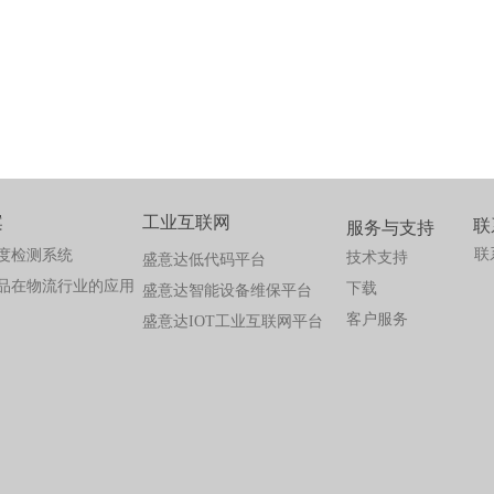
案
工业互联网
联
服务与支持
联
度检测系统
技术支持
盛意达低代码平台
品在物流行业的应用
下载
盛意达智能设备维保平台
客户服务
盛意达IOT工业互联网平台