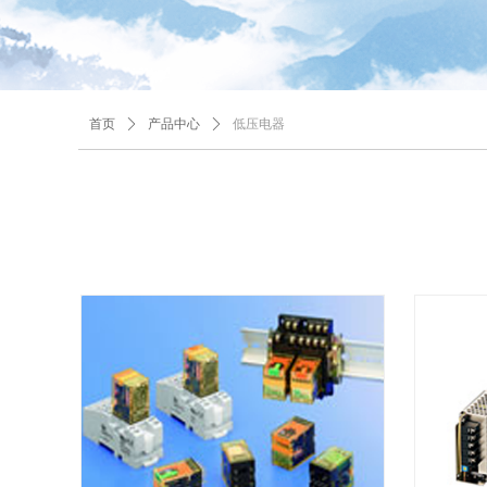
首页
ꄲ
产品中心
ꄲ
低压电器