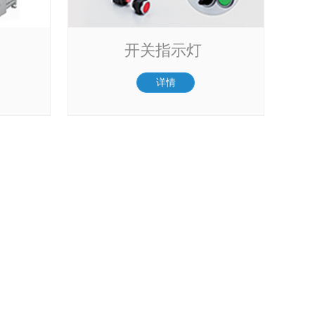
开关指示灯
详情