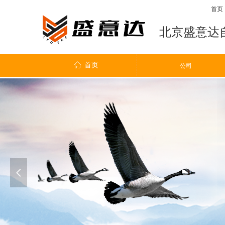
首页
北京盛意达
ꀇ
首页
ꀶ
公司
公司
넳