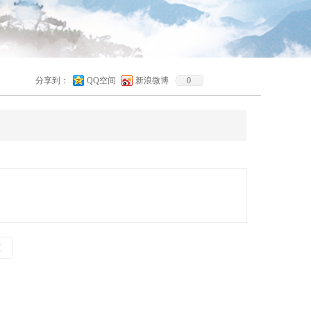
分享到：
QQ空间
新浪微博
0
页