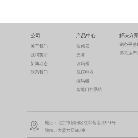
解决方
公司
产品中心
锯条平整
关于我们
传感器
盛意达产
诚聘英才
光幕
新闻动态
读码器
联系我们
低压电器
编码器
智能门控系统
地址：北京市朝阳区红军营南路甲1号
院NET大厦六层603室