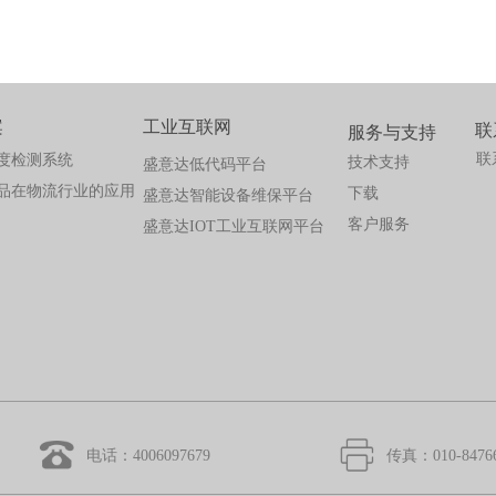
案
工业互联网
联
服务与支持
联
度检测系统
技术支持
盛意达低代码平台
品在物流行业的应用
下载
盛意达智能设备维保平台
客户服务
盛意达IOT工业互联网平台
电话：4006097679
传真：010-8476