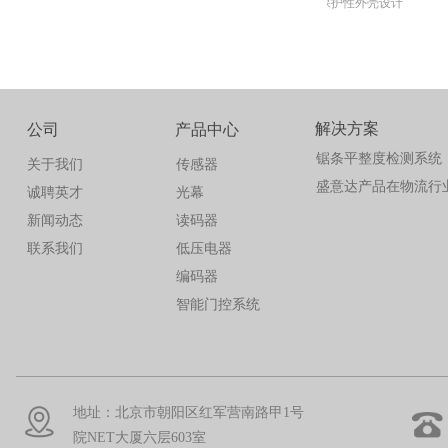
高保护性外壳设计
盛意达快速开发平台是一款采用微服务、前后端分离等标准的原生架构，基于可视化业务建模、流程建模、表单建模、门户建模、报表建模、大屏建模、移动端建模等工具，零代码快速构建业务应用。平台提供多租户管理、统一账户登录、统一权限管控、统一日志及告警、统一接口管理等功能。主要目的让企业开发者专注业务，降低技术门槛，从而节省人力成本，缩短项目周期，提高软件安全质量，打通数据孤岛，为企业数字化建设降本增效。盛意达提供SaaS服务应用，也可以基于本地化物理机、虚拟机、腾讯云、华为云、阿里云、企业私有云方式部署。
光幕尺寸小巧，安装简便；
​G-TEK的测量光幕可提供多种先进的非接触测量解决方案，用来测量物体的外形尺寸、轮廓、包装测量、区域分辨、区域零件计数、卷材的垂度及纠偏控制，广泛应用于物流、交通、机床、纺织机械、橡胶机械等行业。
作为一款坚固耐用的无线条码阅读器，DATALOGIC得利捷 PowerScan PM9500域影像式阅读器能够适用于各种不同的需求及应用。它配备了DATALOGIC得利捷专利的无线技术——新一代 的STAR Cordless System™，进一步增强了其优异的多功能性、易用性和无线覆盖范围。
工业级有线二维条码阅读器，标准和高性能液体透镜
• 独双路OSSD输出设计，相互间可交叉监测
• 独双路OSSD输出设计，相互间可交叉监测
• 独双路OSSD输出设计，相互间可交叉监测
1、地面不需要开槽、安装非常快速方便
1、地面不需要开槽、安装非常快速方便
1、MM80 具有助动启用方式
PowerScan™ PM9500-DPM Evo阅读器是一款专门用于读取DPM条码的坚固耐用型手持式二维条码阅读器。
配备Bluetooth®无线技术，Gryphon GBT44002D阅读器设计采用 DATALOGIC得利捷 的 Motionix™ 移动感应技术，可使扫描器在被拿起时自动转换到手持模式。放回到支架上时，设备将瞬间返回到支架模式，无需扫描条码或依靠机械转换来改变模式。
1、门始终为常闭状态,所以可以省空调费用,并且可以防止虫子进来房间.
适
2、具有失效安全功能，
2、安装好后快速调整：前后3mm，左右3mm，上下±4°对准
2、安装好后快速调整：前后3mm，左右3mm，上下±4°对准
2、门开启非常轻松,安全性很高,特别适合老年人及小孩子.
光轴间距5mm，测量精度高；
• 特结构设计，安全防护无盲区
• 特结构设计，安全防护无盲区
• 特结构设计，安全防护无盲区
PowerScan PM9500-DPM Evo二维条码阅读器包含来自DATALOGIC得利捷的最新光学软件，令DPM条码的读取更简单直观。
独特的外壳结构设计，能够防止灰尘、昆虫等入侵并且能不受静电干扰，因此能减少传感器故障的发生。
传感器的左、右及纵
3、具有安全反弹开启功能
3、采用低温防冻液压油，使用环境温度可达-20~+40°C
3、采用低温防冻液压油，使用环境温度可达-20~+40°C
3、不需要维护,产品寿命也很长.(做过一百万次无故障试验)
• 自诊断功能，可检测失效电路模块并发出报警信号
• 自诊断功能，可检测失效电路模块并发出报警信号
• 自诊断功能，可检测失效电路模块并发出报警信号
4、具有安全停止功能
4、外壳为拉丝不锈钢
4、外壳为拉丝不锈钢
• 联锁复位、外部测试和EDMSE功能
• 联锁复位、外部测试和EDMSE功能
• 联锁复位、外部测试和EDMSE功能
简便的感应区域调节
安
5、具有超静音设计，门机的噪音小于40分贝
• 同步光通讯简化电器连接
• 同步光通讯简化电器连接
• 同步光通讯简化电器连接
使用OPTEX独特的工具，可进行简便的调节，并且死角区域也能被感应。
安全性主要体现在最
• 防水设计满足户外应用要求
• 防水设计满足户外应用要求
• 防水设计满足户外应用要求
• 符合Type4级、SIL3和PLe安全等级要求，可用于人身防护。
• 符合Type4级、SIL3和PLe安全等级要求，可用于人身防护。
• 符合Type4级、SIL3和PLe安全等级要求，可用于人身防护。
流行性设计
简
解决方案
公司
产品中心
此款传感器是行业中最小巧的一款。因此更能适应各种安装场所的需求。
OPTEX的O
锯条平整度检测系统
关于我们
传感器
盛意达产品在物流行
诚聘英才
光幕
新闻动态
读码器
联系我们
低压电器
编码器
智能门控系统
地址：北京市朝阳区红军营南路甲1号
院NET大厦六层603室