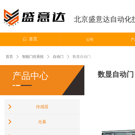
北京盛意达自动化
ꀇ
首页
ꀶ
公司
公司
产
首页
ꄲ
智能门控系统
ꄲ
自动门
ꄲ
数显自动门
数显自动门
产品中心
传感器
光幕