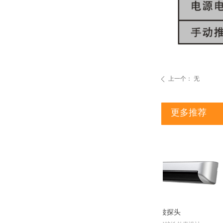
上一个：
无
ꄴ
更多推荐
磁悬浮自动门
无框玻璃门闭门器
木门天地暗藏闭门器
半自动移门
lsmc05
lsmc
LSA 40系列安全光幕
LSA 20系列安全光幕
LSA 10系列安全光幕
PM9500
PD9530
GBT4400
微波探头
盛意达低代码快速开发平台
PowerScan PM9500-DPM Evo