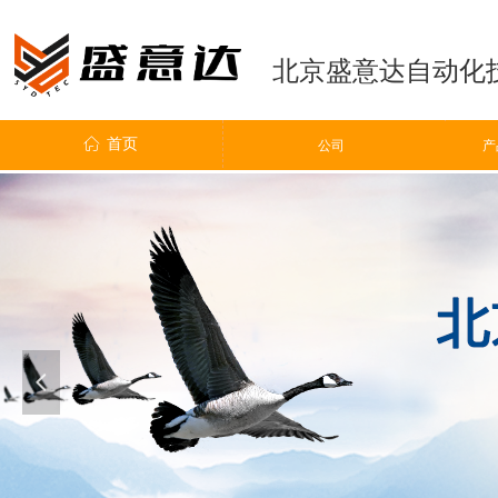
北京盛意达自动化
ꀇ
首页
ꀶ
公司
公司
产
넳